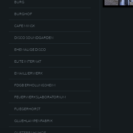
BURG
BURGHOF
CAFE MINSK
DISCO SOUNDGARDEN
EHEMALIGE DISCO
ELITE INTERNAT
EMAILLIERWERK
FDGB ERHOLUNGSHEIM
FEUERWERKSLABORATORIUM
FLIEGERHORST
GLUEHLAMPENFABRIK
GUETERBAHNHOF